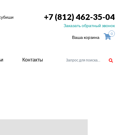
+7 (812) 462-35-04
тсубиши
Заказать обратный звонок
0
Ваша корзина
ьи
Контакты
орудоване
атели
ие для
ство