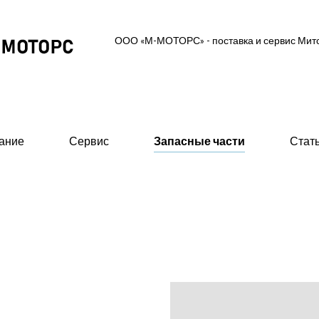
ООО «М-МОТОРС» - поставка и сервис Ми
ание
Сервис
Запасные части
Стат
ль-генераторные установки
Вспомогательное об
 MGS (высоковольтные 0,6/10/11 кВ)
- Предпусковые подогрев
ские ДГУ (MAS - Marine Auxiliary Set)
- Стартеры пневматическ
двигателей
 промышленного исполнения 0,4 кВ
- 415В)
- Валоповоротное устрой