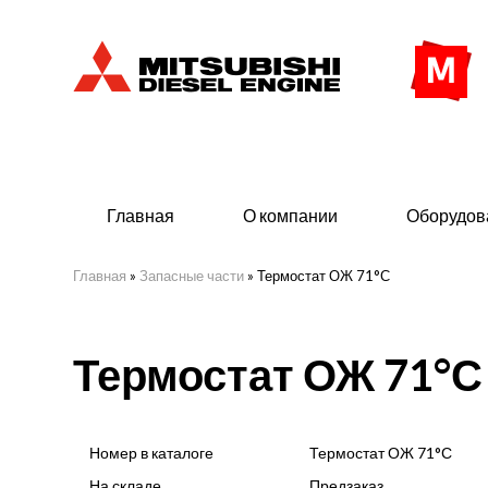
Главная
О компании
Оборудов
Главная
»
Запасные части
»
Термостат ОЖ 71°С
Дизельные двигатели
Дизе
Термостат ОЖ 71°С
- Индустриального исполнения
- ДГУ
- Судовые дизельные двигатели Mitsubishi
- Мор
морского исполнения
- ДГУ
Номер в каталоге
Термостат ОЖ 71°С
(380 
На складе
Предзаказ