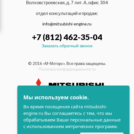
Волховстроевская, д. 7 лит. А, офис 304
отдел консультаций и продаж:
info@mitsubishi-engine.ru
+7 (812) 462-35-04
Заказать обратный звонок
© 2016 «М-Моторс». Все права защищены.
Политика конфиденциальности
Мы используем cookie.
индустриальные и морские
Во время посещения сайта mitsubishi-
дизельные двигатели Mitsubishi
engine.ru Вы соглашаетесь с тем, что мы
поддержка и
обрабатываем Ваши персональные данные
разработка сайта
с использованием метрических программ.