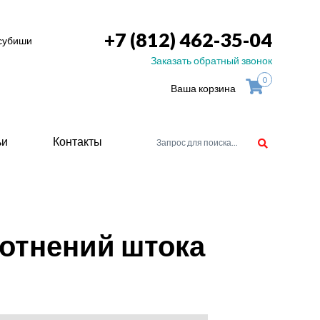
+7 (812) 462-35-04
тсубиши
Заказать обратный звонок
0
Ваша корзина
ьи
Контакты
орудоване
отнений штока
атели
ие для
ство