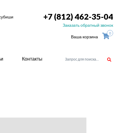
+7 (812) 462-35-04
тсубиши
Заказать обратный звонок
0
Ваша корзина
ьи
Контакты
орудоване
атели
ие для
ство