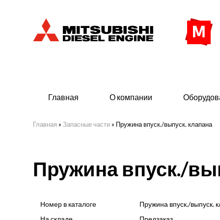
Главная
О компании
Оборудов
Главная
»
Запасные части
»
Пружина впуск./выпуск. клапана
Дизельные двигатели
Дизе
Пружина впуск./вы
- Индустриального исполнения
- ДГУ
- Судовые дизельные двигатели Mitsubishi
- Мор
морского исполнения
- ДГУ
Номер в каталоге
Пружина впуск./выпуск. 
(380 
На складе
Предзаказ