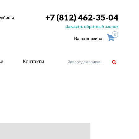
+7 (812) 462-35-04
тсубиши
Заказать обратный звонок
0
Ваша корзина
ьи
Контакты
орудоване
атели
ие для
ство