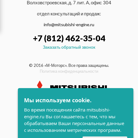
Волховстроевская, д. 7 лит. А, офис 304
отдел консультаций и продаж:
info@mitsubishi-engine.ru
+7 (812) 462-35-04
Заказать обратный звонок
© 2016 «М-Моторс». Все права защищены.
Политика конфиденциальности
Мы используем cookie.
индустриальные и морские
Во время посещения сайта mitsubishi-
дизельные двигатели Mitsubishi
engine.ru Вы соглашаетесь с тем, что мы
поддержка и
обрабатываем Ваши персональные данные
разработка сайта
с использованием метрических программ.