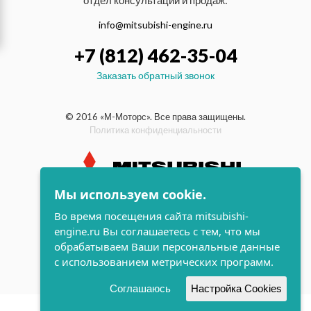
отдел консультаций и продаж:
info@mitsubishi-engine.ru
+7 (812) 462-35-04
Заказать обратный звонок
© 2016 «М-Моторс». Все права защищены.
Политика конфиденциальности
Мы используем cookie.
индустриальные и морские
Во время посещения сайта mitsubishi-
дизельные двигатели Mitsubishi
engine.ru Вы соглашаетесь с тем, что мы
поддержка и
обрабатываем Ваши персональные данные
разработка сайта
с использованием метрических программ.
Соглашаюсь
Настройка Cookies