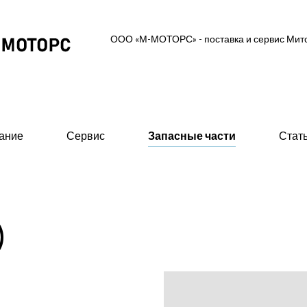
ООО «М-МОТОРС» - поставка и сервис Ми
ание
Сервис
Запасные части
Стат
ль-генераторные установки
Вспомогательное об
)
 MGS (высоковольтные 0,6/10/11 кВ)
- Предпусковые подогрев
ские ДГУ (MAS - Marine Auxiliary Set)
- Стартеры пневматическ
двигателей
 промышленного исполнения 0,4 кВ
- 415В)
- Валоповоротное устрой