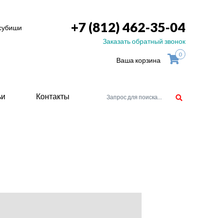
+7 (812) 462-35-04
тсубиши
Заказать обратный звонок
0
Ваша корзина
ьи
Контакты
орудоване
атели
ие для
ство