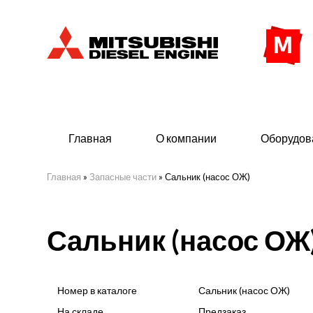
Главная
О компании
Оборудов
Главная
»
Запасные части
»
Сальник (насос ОЖ)
Дизельные двигатели
Дизе
Сальник (насос ОЖ
- Индустриального исполнения
- ДГУ
- Судовые дизельные двигатели Mitsubishi
- Мор
морского исполнения
- ДГУ
Номер в каталоге
Сальник (насос ОЖ)
(380 
На складе
Предзаказ