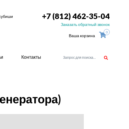
+7 (812) 462-35-04
тсубиши
Заказать обратный звонок
0
Ваша корзина
ьи
Контакты
орудоване
енератора)
атели
ие для
ство