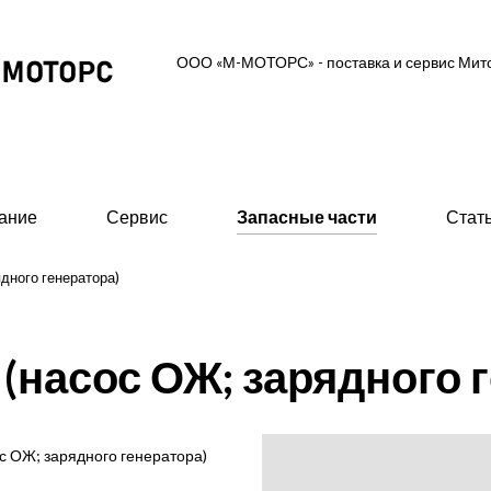
ООО «М-МОТОРС» - поставка и сервис Ми
ание
Сервис
Запасные части
Стат
дного генератора)
ль-генераторные установки
Вспомогательное об
(насос ОЖ; зарядного г
 MGS (высоковольтные 0,6/10/11 кВ)
- Предпусковые подогрев
ские ДГУ (MAS - Marine Auxiliary Set)
- Стартеры пневматическ
двигателей
 промышленного исполнения 0,4 кВ
с ОЖ; зарядного генератора)
- 415В)
- Валоповоротное устрой