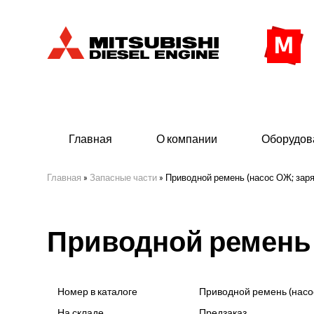
Главная
О компании
Оборудов
Главная
»
Запасные части
»
Приводной ремень (насос ОЖ; заря
Дизельные двигатели
Дизе
Приводной ремень 
- Индустриального исполнения
- ДГУ
- Судовые дизельные двигатели Mitsubishi
- Мор
морского исполнения
- ДГУ
Номер в каталоге
Приводной ремень (насо
(380 
На складе
Предзаказ