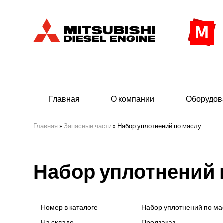
Главная
О компании
Оборудов
Главная
»
Запасные части
»
Набор уплотнений по маслу
Дизельные двигатели
Дизе
Набор уплотнений 
- Индустриального исполнения
- ДГУ
- Судовые дизельные двигатели Mitsubishi
- Мор
морского исполнения
- ДГУ
Номер в каталоге
Набор уплотнений по ма
(380 
На складе
Предзаказ