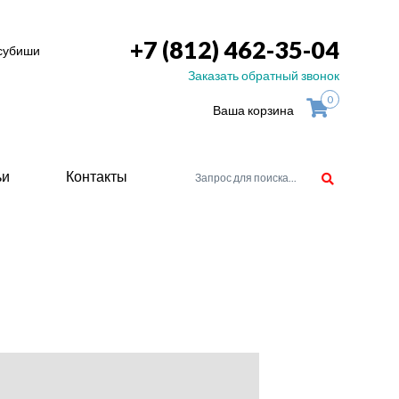
+7 (812) 462-35-04
тсубиши
Заказать обратный звонок
0
Ваша корзина
ьи
Контакты
орудоване
атели
ие для
ство