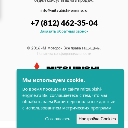
отдел консультаций и продаж:
info@mitsubishi-engine.ru
+7 (812) 462-35-04
Заказать обратный звонок
© 2016 «М-Моторс». Все права защищены.
Политика конфиденциальности
Мы используем cookie.
индустриальные и морские
Во время посещения сайта mitsubishi-
дизельные двигатели Mitsubishi
engine.ru Вы соглашаетесь с тем, что мы
поддержка и
обрабатываем Ваши персональные данные
разработка сайта
с использованием метрических программ.
Соглашаюсь
Настройка Cookies