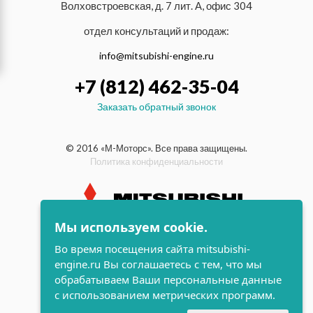
Волховстроевская, д. 7 лит. А, офис 304
отдел консультаций и продаж:
info@mitsubishi-engine.ru
+7 (812) 462-35-04
Заказать обратный звонок
© 2016 «М-Моторс». Все права защищены.
Политика конфиденциальности
Мы используем cookie.
индустриальные и морские
Во время посещения сайта mitsubishi-
дизельные двигатели Mitsubishi
engine.ru Вы соглашаетесь с тем, что мы
поддержка и
обрабатываем Ваши персональные данные
разработка сайта
с использованием метрических программ.