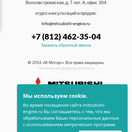
Волховстроевская, д. 7 лит. А, офис 304
отдел консультаций и продаж:
info@mitsubishi-engine.ru
+7 (812) 462-35-04
Заказать обратный звонок
© 2016 «М-Моторс». Все права защищены.
Политика конфиденциальности
Мы используем cookie.
индустриальные и морские
Во время посещения сайта mitsubishi-
дизельные двигатели Mitsubishi
engine.ru Вы соглашаетесь с тем, что мы
поддержка и
обрабатываем Ваши персональные данные
разработка сайта
с использованием метрических программ.