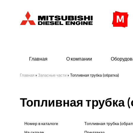
Главная
О компании
Оборудов
Главная
»
Запасные части
»
Топливная трубка (обратка)
Дизельные двигатели
Дизе
Топливная трубка (
- Индустриального исполнения
- ДГУ
- Судовые дизельные двигатели Mitsubishi
- Мор
морского исполнения
- ДГУ
Номер в каталоге
Топливная трубка (обрат
(380 
На складе
Предзаказ