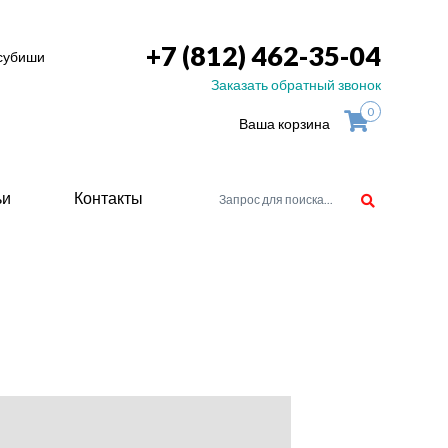
+7 (812) 462-35-04
тсубиши
Заказать обратный звонок
0
Ваша корзина
ьи
Контакты
орудоване
атели
ие для
ство