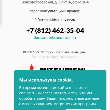
Волховстроевская, д. 7 лит. А, офис 304
отдел консультаций и продаж:
info@mitsubishi-engine.ru
+7 (812) 462-35-04
Заказать обратный звонок
© 2016 «М-Моторс». Все права защищены.
Политика конфиденциальности
Мы используем cookie.
индустриальные и морские
Во время посещения сайта mitsubishi-
дизельные двигатели Mitsubishi
engine.ru Вы соглашаетесь с тем, что мы
поддержка и
обрабатываем Ваши персональные данные
разработка сайта
с использованием метрических программ.