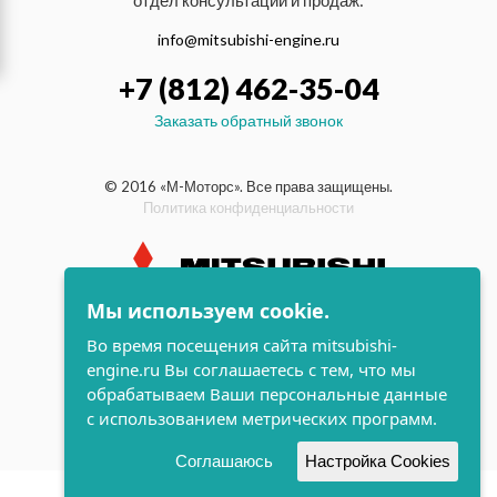
отдел консультаций и продаж:
info@mitsubishi-engine.ru
+7 (812) 462-35-04
Заказать обратный звонок
© 2016 «М-Моторс». Все права защищены.
Политика конфиденциальности
Мы используем cookie.
индустриальные и морские
Во время посещения сайта mitsubishi-
дизельные двигатели Mitsubishi
engine.ru Вы соглашаетесь с тем, что мы
поддержка и
обрабатываем Ваши персональные данные
разработка сайта
с использованием метрических программ.
Соглашаюсь
Настройка Cookies