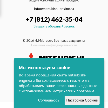
отдел консультаций и продаж:
info@mitsubishi-engine.ru
+7 (812) 462-35-04
Заказать обратный звонок
© 2016 «М-Моторс». Все права защищены.
Политика конфиденциальности
Мы используем cookie.
индустриальные и морские
Во время посещения сайта mitsubishi-
дизельные двигатели Mitsubishi
engine.ru Вы соглашаетесь с тем, что мы
поддержка и
обрабатываем Ваши персональные данные
разработка сайта
с использованием метрических программ.
Соглашаюсь
Настройка Cookies