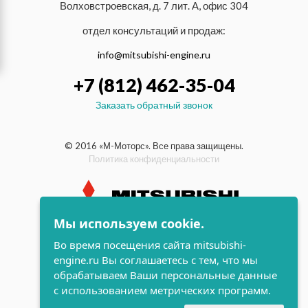
Волховстроевская, д. 7 лит. А, офис 304
отдел консультаций и продаж:
info@mitsubishi-engine.ru
+7 (812) 462-35-04
Заказать обратный звонок
© 2016 «М-Моторс». Все права защищены.
Политика конфиденциальности
Мы используем cookie.
индустриальные и морские
Во время посещения сайта mitsubishi-
дизельные двигатели Mitsubishi
engine.ru Вы соглашаетесь с тем, что мы
поддержка и
обрабатываем Ваши персональные данные
разработка сайта
с использованием метрических программ.