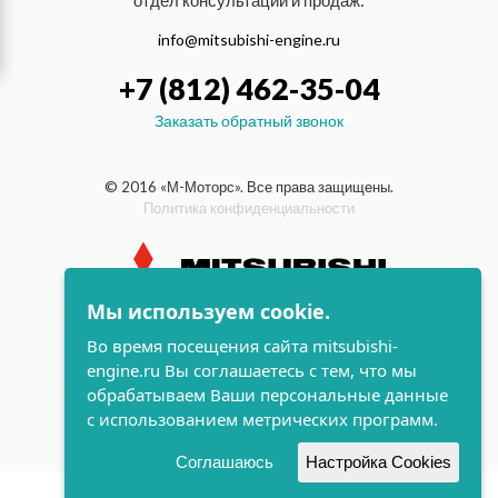
отдел консультаций и продаж:
info@mitsubishi-engine.ru
+7 (812) 462-35-04
Заказать обратный звонок
© 2016 «М-Моторс». Все права защищены.
Политика конфиденциальности
Мы используем cookie.
индустриальные и морские
Во время посещения сайта mitsubishi-
дизельные двигатели Mitsubishi
engine.ru Вы соглашаетесь с тем, что мы
поддержка и
обрабатываем Ваши персональные данные
разработка сайта
с использованием метрических программ.
Соглашаюсь
Настройка Cookies