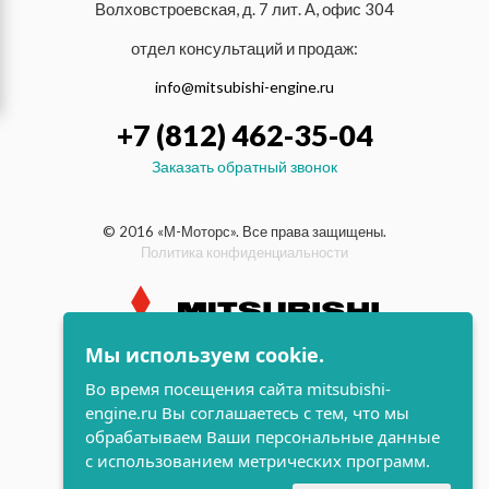
Волховстроевская, д. 7 лит. А, офис 304
отдел консультаций и продаж:
info@mitsubishi-engine.ru
+7 (812) 462-35-04
Заказать обратный звонок
© 2016 «М-Моторс». Все права защищены.
Политика конфиденциальности
Мы используем cookie.
индустриальные и морские
Во время посещения сайта mitsubishi-
дизельные двигатели Mitsubishi
engine.ru Вы соглашаетесь с тем, что мы
поддержка и
обрабатываем Ваши персональные данные
разработка сайта
с использованием метрических программ.