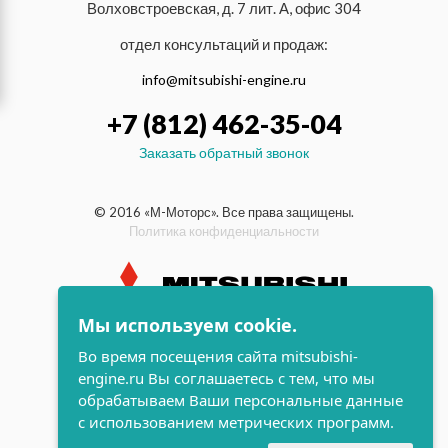
Волховстроевская, д. 7 лит. А, офис 304
отдел консультаций и продаж:
info@mitsubishi-engine.ru
+7 (812) 462-35-04
Заказать обратный звонок
© 2016 «М-Моторс». Все права защищены.
Политика конфиденциальности
Мы используем cookie.
индустриальные и морские
Во время посещения сайта mitsubishi-
дизельные двигатели Mitsubishi
engine.ru Вы соглашаетесь с тем, что мы
поддержка и
обрабатываем Ваши персональные данные
разработка сайта
с использованием метрических программ.