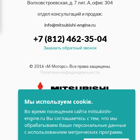
Волховстроевская, д. 7 лит. А, офис 304
отдел консультаций и продаж:
info@mitsubishi-engine.ru
+7 (812) 462-35-04
Заказать обратный звонок
© 2016 «М-Моторс». Все права защищены.
Политика конфиденциальности
Мы используем cookie.
индустриальные и морские
Во время посещения сайта mitsubishi-
дизельные двигатели Mitsubishi
engine.ru Вы соглашаетесь с тем, что мы
поддержка и
обрабатываем Ваши персональные данные
разработка сайта
с использованием метрических программ.