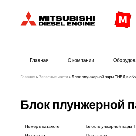
Главная
О компании
Оборудов
Главная
»
Запасные части
»
Блок плунжерной пары ТНВД в сбо
Дизельные двигатели
Дизе
Блок плунжерной п
- Индустриального исполнения
- ДГУ
- Судовые дизельные двигатели Mitsubishi
- Мор
морского исполнения
- ДГУ
Номер в каталоге
Блок плунжерной пары Т
(380 
На складе
Предзаказ