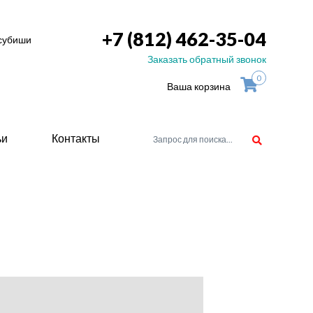
+7 (812) 462-35-04
тсубиши
Заказать обратный звонок
0
Ваша корзина
ьи
Контакты
орудоване
атели
ие для
ство