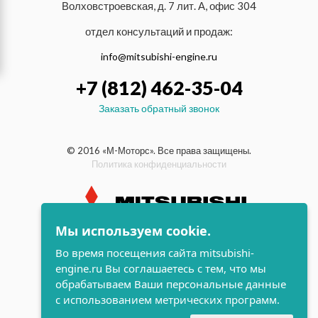
Волховстроевская, д. 7 лит. А, офис 304
отдел консультаций и продаж:
info@mitsubishi-engine.ru
+7 (812) 462-35-04
Заказать обратный звонок
© 2016 «М-Моторс». Все права защищены.
Политика конфиденциальности
Мы используем cookie.
индустриальные и морские
Во время посещения сайта mitsubishi-
дизельные двигатели Mitsubishi
engine.ru Вы соглашаетесь с тем, что мы
поддержка и
обрабатываем Ваши персональные данные
разработка сайта
с использованием метрических программ.