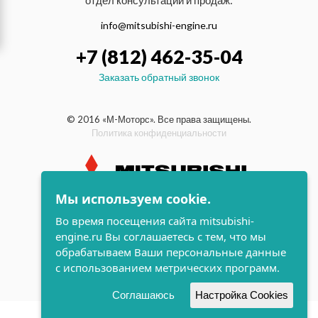
отдел консультаций и продаж:
info@mitsubishi-engine.ru
+7 (812) 462-35-04
Заказать обратный звонок
© 2016 «М-Моторс». Все права защищены.
Политика конфиденциальности
Мы используем cookie.
индустриальные и морские
Во время посещения сайта mitsubishi-
дизельные двигатели Mitsubishi
engine.ru Вы соглашаетесь с тем, что мы
поддержка и
обрабатываем Ваши персональные данные
разработка сайта
с использованием метрических программ.
Соглашаюсь
Настройка Cookies