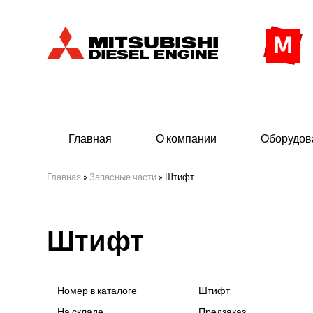
Главная
О компании
Оборудов
Главная
»
Запасные части
»
Штифт
Дизельные двигатели
Дизе
Штифт
- Индустриального исполнения
- ДГУ
- Судовые дизельные двигатели Mitsubishi
- Мор
морского исполнения
- ДГУ
Номер в каталоге
Штифт
(380 
На складе
Предзаказ