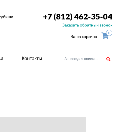
+7 (812) 462-35-04
тсубиши
Заказать обратный звонок
0
Ваша корзина
ьи
Контакты
орудоване
атели
ие для
ство