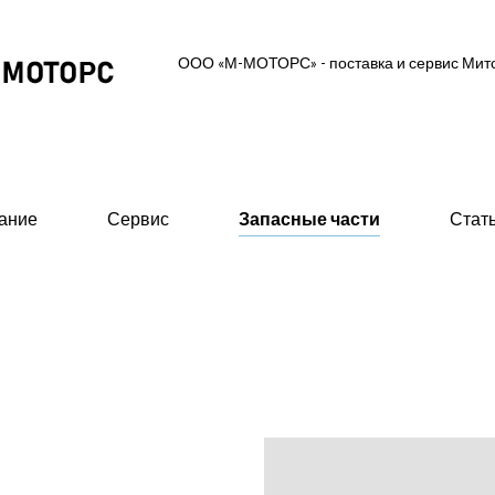
ООО «М-МОТОРС» - поставка и сервис Ми
ание
Сервис
Запасные части
Стат
ль-генераторные установки
Вспомогательное об
 MGS (высоковольтные 0,6/10/11 кВ)
- Предпусковые подогрев
ские ДГУ (MAS - Marine Auxiliary Set)
- Стартеры пневматическ
двигателей
 промышленного исполнения 0,4 кВ
- 415В)
- Валоповоротное устрой