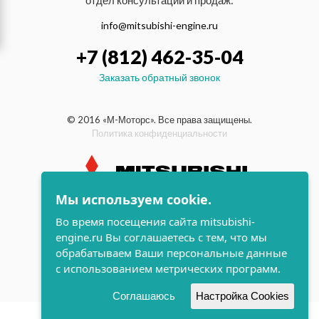
отдел консультаций и продаж:
info@mitsubishi-engine.ru
+7 (812) 462-35-04
Заказать обратный звонок
© 2016 «М-Моторс». Все права защищены.
Политика конфиденциальности
Мы используем cookie.
индустриальные и морские
Во время посещения сайта mitsubishi-
дизельные двигатели Mitsubishi
engine.ru Вы соглашаетесь с тем, что мы
поддержка и
обрабатываем Ваши персональные данные
разработка сайта
с использованием метрических программ.
Соглашаюсь
Настройка Cookies