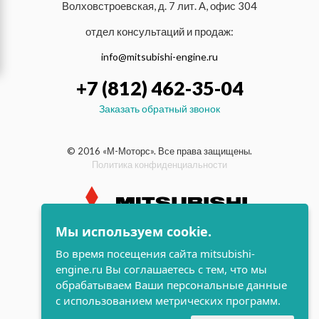
Волховстроевская, д. 7 лит. А, офис 304
отдел консультаций и продаж:
info@mitsubishi-engine.ru
+7 (812) 462-35-04
Заказать обратный звонок
© 2016 «М-Моторс». Все права защищены.
Политика конфиденциальности
Мы используем cookie.
индустриальные и морские
Во время посещения сайта mitsubishi-
дизельные двигатели Mitsubishi
engine.ru Вы соглашаетесь с тем, что мы
поддержка и
обрабатываем Ваши персональные данные
разработка сайта
с использованием метрических программ.