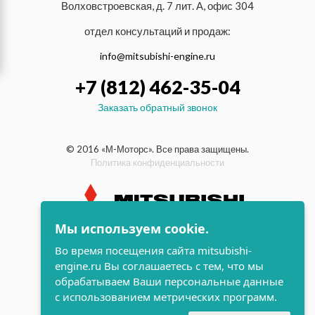
Волховстроевская, д. 7 лит. А, офис 304
отдел консультаций и продаж:
info@mitsubishi-engine.ru
+7 (812) 462-35-04
Заказать обратный звонок
© 2016 «М-Моторс». Все права защищены.
Политика конфиденциальности
Мы используем cookie.
индустриальные и морские
Во время посещения сайта mitsubishi-
дизельные двигатели Mitsubishi
engine.ru Вы соглашаетесь с тем, что мы
поддержка и
обрабатываем Ваши персональные данные
разработка сайта
с использованием метрических программ.