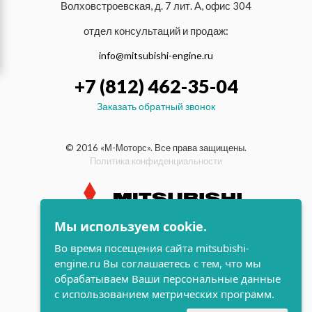
Волховстроевская, д. 7 лит. А, офис 304
отдел консультаций и продаж:
info@mitsubishi-engine.ru
+7 (812) 462-35-04
Заказать обратный звонок
© 2016 «М-Моторс». Все права защищены.
Политика конфиденциальности
Мы используем cookie.
индустриальные и морские
Во время посещения сайта mitsubishi-
дизельные двигатели Mitsubishi
engine.ru Вы соглашаетесь с тем, что мы
поддержка и
обрабатываем Ваши персональные данные
разработка сайта
с использованием метрических программ.