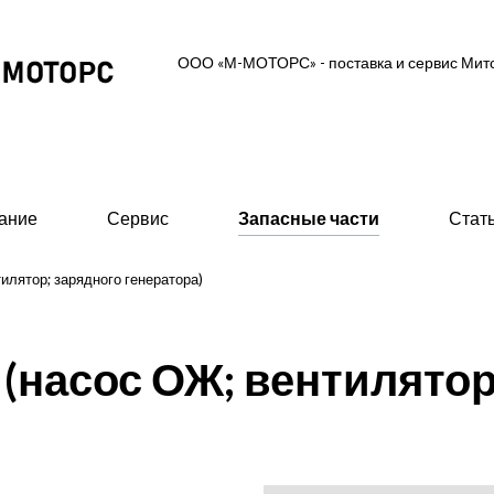
ООО «М-МОТОРС» - поставка и сервис Ми
ание
Сервис
Запасные части
Стат
илятор; зарядного генератора)
ль-генераторные установки
Вспомогательное об
(насос ОЖ; вентилятор
 MGS (высоковольтные 0,6/10/11 кВ)
- Предпусковые подогрев
ские ДГУ (MAS - Marine Auxiliary Set)
- Стартеры пневматическ
двигателей
 промышленного исполнения 0,4 кВ
- 415В)
- Валоповоротное устрой