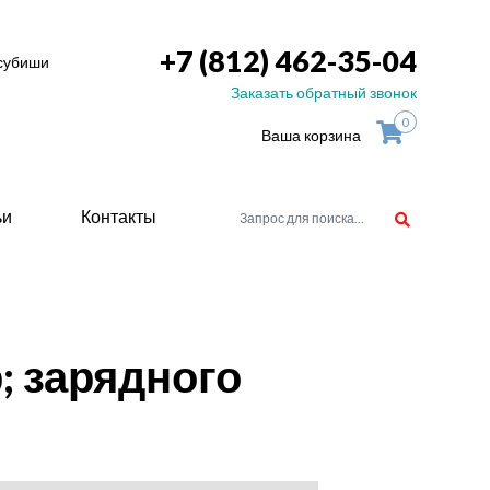
+7 (812) 462-35-04
тсубиши
Заказать обратный звонок
0
Ваша корзина
ьи
Контакты
орудоване
; зарядного
атели
ие для
ство