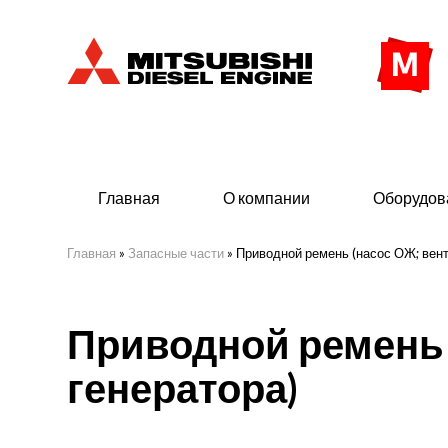
Главная
О компании
Оборудов
Главная
»
Запасные части
»
Приводной ремень (насос ОЖ; вент
Дизельные двигатели
Дизе
Приводной ремень 
- Индустриального исполнения
- ДГУ
генератора)
- Судовые дизельные двигатели Mitsubishi
- Мор
морского исполнения
- ДГУ
(380 