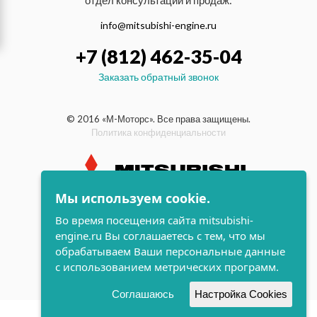
отдел консультаций и продаж:
info@mitsubishi-engine.ru
+7 (812) 462-35-04
Заказать обратный звонок
© 2016 «М-Моторс». Все права защищены.
Политика конфиденциальности
Мы используем cookie.
индустриальные и морские
Во время посещения сайта mitsubishi-
дизельные двигатели Mitsubishi
engine.ru Вы соглашаетесь с тем, что мы
поддержка и
обрабатываем Ваши персональные данные
разработка сайта
с использованием метрических программ.
Соглашаюсь
Настройка Cookies