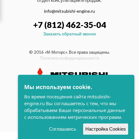
отдел консультаций и продаж:
info@mitsubishi-engine.ru
+7 (812) 462-35-04
Заказать обратный звонок
© 2016 «М-Моторс». Все права защищены.
Политика конфиденциальности
Мы используем cookie.
индустриальные и морские
Во время посещения сайта mitsubishi-
дизельные двигатели Mitsubishi
engine.ru Вы соглашаетесь с тем, что мы
поддержка и
обрабатываем Ваши персональные данные
разработка сайта
с использованием метрических программ.
Соглашаюсь
Настройка Cookies