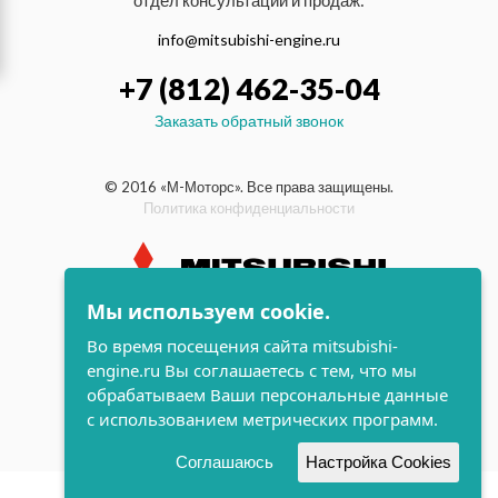
отдел консультаций и продаж:
info@mitsubishi-engine.ru
+7 (812) 462-35-04
Заказать обратный звонок
© 2016 «М-Моторс». Все права защищены.
Политика конфиденциальности
Мы используем cookie.
индустриальные и морские
Во время посещения сайта mitsubishi-
дизельные двигатели Mitsubishi
engine.ru Вы соглашаетесь с тем, что мы
поддержка и
обрабатываем Ваши персональные данные
разработка сайта
с использованием метрических программ.
Соглашаюсь
Настройка Cookies