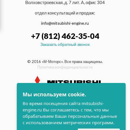
Волховстроевская, д. 7 лит. А, офис 304
отдел консультаций и продаж:
info@mitsubishi-engine.ru
+7 (812) 462-35-04
Заказать обратный звонок
© 2016 «М-Моторс». Все права защищены.
Политика конфиденциальности
Мы используем cookie.
индустриальные и морские
Во время посещения сайта mitsubishi-
дизельные двигатели Mitsubishi
engine.ru Вы соглашаетесь с тем, что мы
поддержка и
обрабатываем Ваши персональные данные
разработка сайта
с использованием метрических программ.