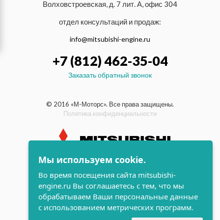
Волховстроевская, д. 7 лит. А, офис 304
отдел консультаций и продаж:
info@mitsubishi-engine.ru
+7 (812) 462-35-04
Заказать обратный звонок
© 2016 «М-Моторс». Все права защищены.
Политика конфиденциальности
Мы используем cookie.
индустриальные и морские
Во время посещения сайта mitsubishi-
дизельные двигатели Mitsubishi
engine.ru Вы соглашаетесь с тем, что мы
поддержка и
обрабатываем Ваши персональные данные
разработка сайта
с использованием метрических программ.