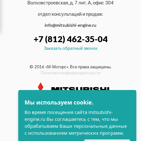
Волховстроевская, д. 7 лит. А, офис 304
отдел консультаций и продаж:
info@mitsubishi-engine.ru
+7 (812) 462-35-04
Заказать обратный звонок
© 2016 «М-Моторс». Все права защищены.
Политика конфиденциальности
Мы используем cookie.
индустриальные и морские
Во время посещения сайта mitsubishi-
дизельные двигатели Mitsubishi
engine.ru Вы соглашаетесь с тем, что мы
поддержка и
обрабатываем Ваши персональные данные
разработка сайта
с использованием метрических программ.