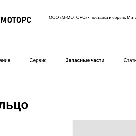
ООО «М-МОТОРС» - поставка и сервис Ми
ание
Сервис
Запасные части
Стат
ль-генераторные установки
Вспомогательное об
ольцо
 MGS (высоковольтные 0,6/10/11 кВ)
- Предпусковые подогрев
ские ДГУ (MAS - Marine Auxiliary Set)
- Стартеры пневматическ
двигателей
 промышленного исполнения 0,4 кВ
- 415В)
- Валоповоротное устрой