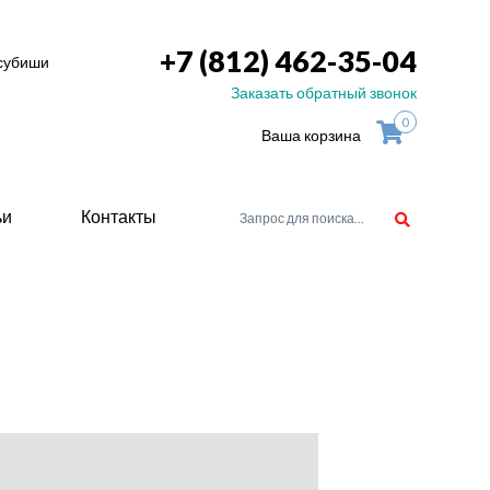
+7 (812) 462-35-04
тсубиши
Заказать обратный звонок
0
Ваша корзина
ьи
Контакты
орудоване
атели
ие для
ство