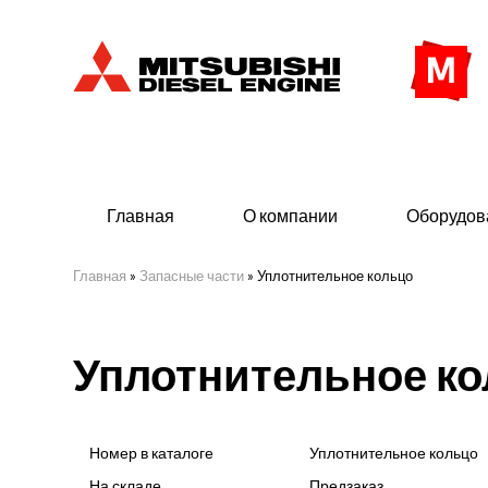
Главная
О компании
Оборудов
Главная
»
Запасные части
»
Уплотнительное кольцо
Дизельные двигатели
Дизе
Уплотнительное к
- Индустриального исполнения
- ДГУ
- Судовые дизельные двигатели Mitsubishi
- Мор
морского исполнения
- ДГУ
Номер в каталоге
Уплотнительное кольцо
(380 
На складе
Предзаказ