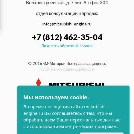
Волховстроевская, д. 7 лит. А, офис 304
отдел консультаций и продаж:
info@mitsubishi-engine.ru
+7 (812) 462-35-04
Заказать обратный звонок
© 2016 «М-Моторс». Все права защищены.
Политика конфиденциальности
Мы используем cookie.
индустриальные и морские
Во время посещения сайта mitsubishi-
дизельные двигатели Mitsubishi
engine.ru Вы соглашаетесь с тем, что мы
поддержка и
обрабатываем Ваши персональные данные
разработка сайта
с использованием метрических программ.