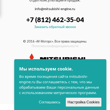
отдел консультаций и продаж:
info@mitsubishi-engine.ru
+7 (812) 462-35-04
Заказать обратный звонок
© 2016 «М-Моторс». Все права защищены.
Политика конфиденциальности
Мы используем cookie.
индустриальные и морские
Во время посещения сайта mitsubishi-
дизельные двигатели Mitsubishi
engine.ru Вы соглашаетесь с тем, что мы
поддержка и
обрабатываем Ваши персональные данные
разработка сайта
с использованием метрических программ.
Соглашаюсь
Настройка Cookies