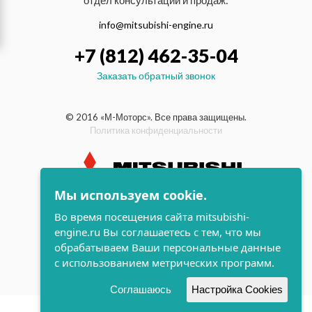
отдел консультаций и продаж:
info@mitsubishi-engine.ru
+7 (812) 462-35-04
Заказать обратный звонок
© 2016 «М-Моторс». Все права защищены.
Политика конфиденциальности
Мы используем cookie.
индустриальные и морские
Во время посещения сайта mitsubishi-
дизельные двигатели Mitsubishi
engine.ru Вы соглашаетесь с тем, что мы
поддержка и
обрабатываем Ваши персональные данные
разработка сайта
с использованием метрических программ.
Соглашаюсь
Настройка Cookies