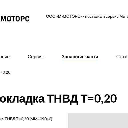
ООО «М-МОТОРС» - поставка и сервис Ми
ание
Сервис
Запасные части
Стат
Т=0,20
ль-генераторные установки
Вспомогательное об
окладка ТНВД Т=0,20
 MGS (высоковольтные 0,6/10/11 кВ)
- Предпусковые подогрев
ские ДГУ (MAS - Marine Auxiliary Set)
- Стартеры пневматическ
двигателей
 промышленного исполнения 0,4 кВ
ка ТНВД Т=0,20 (MM409040)
- 415В)
- Валоповоротное устрой