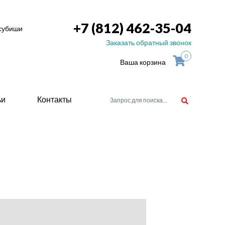
+7 (812) 462-35-04
тсубиши
Заказать обратный звонок
0
Ваша корзина
ьи
Контакты
орудоване
атели
ие для
ство