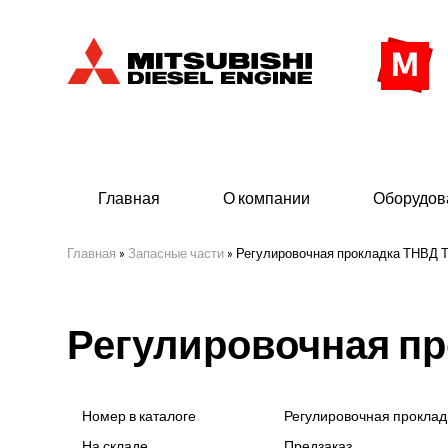
Главная
О компании
Оборудов
Главная
»
Запасные части
»
Регулировочная прокладка ТНВД 
Дизельные двигатели
Дизе
Регулировочная пр
- Индустриального исполнения
- ДГУ
- Судовые дизельные двигатели Mitsubishi
- Мор
морского исполнения
- ДГУ
Номер в каталоге
Регулировочная проклад
(380 
На складе
Предзаказ