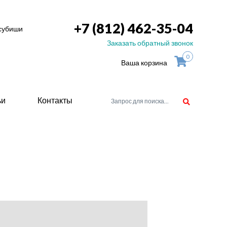
+7 (812) 462-35-04
тсубиши
Заказать обратный звонок
0
Ваша корзина
ьи
Контакты
орудоване
атели
ие для
ство