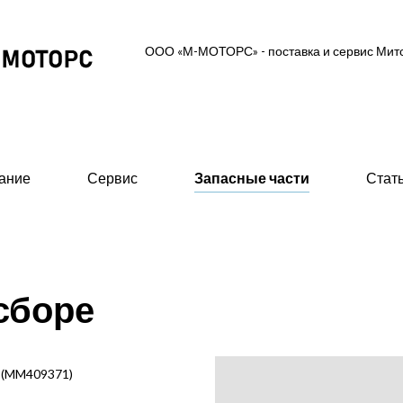
ООО «М-МОТОРС» - поставка и сервис Ми
ание
Сервис
Запасные части
Стат
ль-генераторные установки
Вспомогательное об
сборе
 MGS (высоковольтные 0,6/10/11 кВ)
- Предпусковые подогрев
ские ДГУ (MAS - Marine Auxiliary Set)
- Стартеры пневматическ
двигателей
 промышленного исполнения 0,4 кВ
 (MM409371)
- 415В)
- Валоповоротное устрой