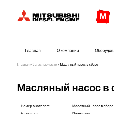
Главная
О компании
Оборудов
Главная
»
Запасные части
»
Масляный насос в сборе
Дизельные двигатели
Дизе
Масляный насос в 
- Индустриального исполнения
- ДГУ
- Судовые дизельные двигатели Mitsubishi
- Мор
морского исполнения
- ДГУ
Номер в каталоге
Масляный насос в сборе
(380 
На складе
Предзаказ