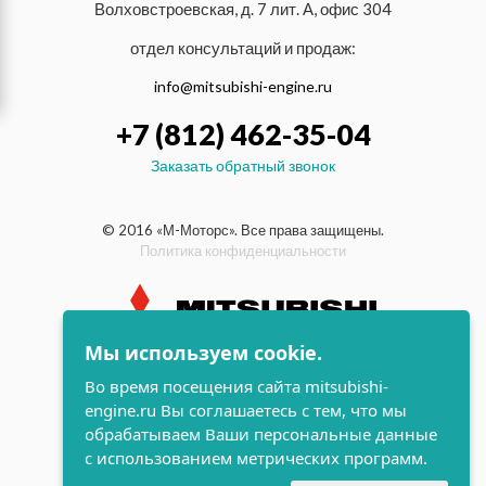
Волховстроевская, д. 7 лит. А, офис 304
отдел консультаций и продаж:
info@mitsubishi-engine.ru
+7 (812) 462-35-04
Заказать обратный звонок
© 2016 «М-Моторс». Все права защищены.
Политика конфиденциальности
Мы используем cookie.
индустриальные и морские
Во время посещения сайта mitsubishi-
дизельные двигатели Mitsubishi
engine.ru Вы соглашаетесь с тем, что мы
поддержка и
обрабатываем Ваши персональные данные
разработка сайта
с использованием метрических программ.