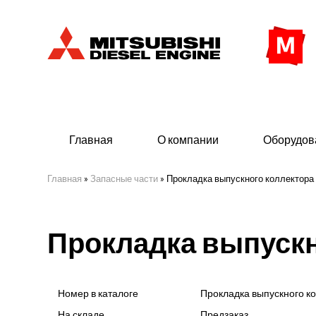
Главная
О компании
Оборудов
Главная
»
Запасные части
»
Прокладка выпускного коллектора
Дизельные двигатели
Дизе
Прокладка выпускн
- Индустриального исполнения
- ДГУ
- Судовые дизельные двигатели Mitsubishi
- Мор
морского исполнения
- ДГУ
Номер в каталоге
Прокладка выпускного к
(380 
На складе
Предзаказ