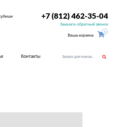
+7 (812) 462-35-04
тсубиши
Заказать обратный звонок
0
Ваша корзина
ьи
Контакты
орудоване
атели
ие для
ство