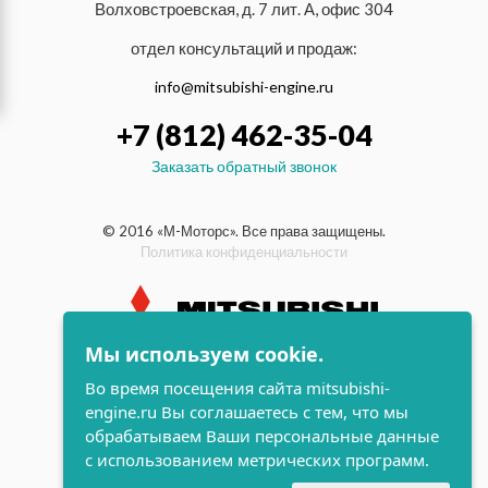
Волховстроевская, д. 7 лит. А, офис 304
отдел консультаций и продаж:
info@mitsubishi-engine.ru
+7 (812) 462-35-04
Заказать обратный звонок
© 2016 «М-Моторс». Все права защищены.
Политика конфиденциальности
Мы используем cookie.
индустриальные и морские
Во время посещения сайта mitsubishi-
дизельные двигатели Mitsubishi
engine.ru Вы соглашаетесь с тем, что мы
поддержка и
обрабатываем Ваши персональные данные
разработка сайта
с использованием метрических программ.