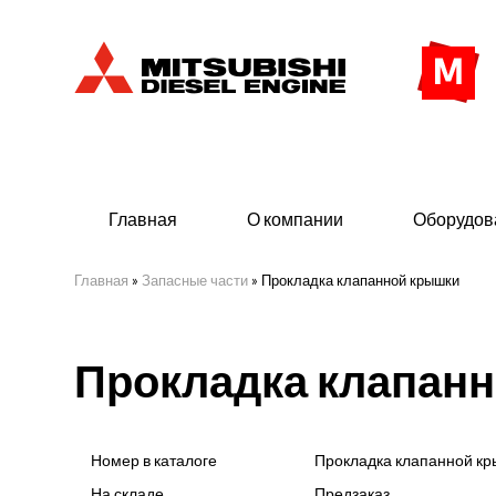
Главная
О компании
Оборудов
Главная
»
Запасные части
»
Прокладка клапанной крышки
Дизельные двигатели
Дизе
Прокладка клапан
- Индустриального исполнения
- ДГУ
- Судовые дизельные двигатели Mitsubishi
- Мор
морского исполнения
- ДГУ
Номер в каталоге
Прокладка клапанной к
(380 
На складе
Предзаказ