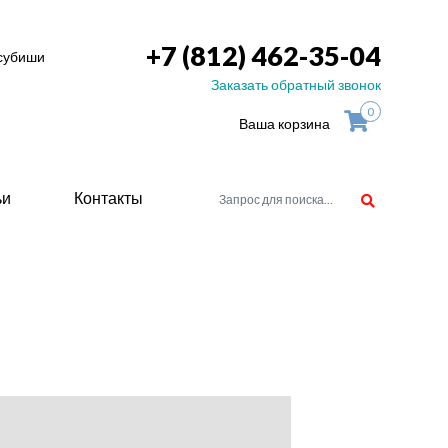
+7 (812) 462-35-04
тсубиши
Заказать обратный звонок
0
Ваша корзина
ьи
Контакты
орудоване
атели
ие для
ство